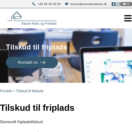
Hop
+45 48 39 09 50
kontor@esrumkostskole.dk
til
indholdet
Tilskud til friplads
Kontakt os
Forside
>
Tilskud til friplads
Tilskud til friplads
Generelt fripladstilskud