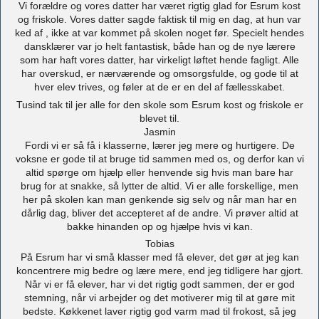
Vi forældre og vores datter har været rigtig glad for Esrum kost
og friskole. Vores datter sagde faktisk til mig en dag, at hun var
ked af , ikke at var kommet på skolen noget før. Specielt hendes
dansklærer var jo helt fantastisk, både han og de nye lærere
som har haft vores datter, har virkeligt løftet hende fagligt. Alle
har overskud, er nærværende og omsorgsfulde, og gode til at
hver elev trives, og føler at de er en del af fællesskabet.
Tusind tak til jer alle for den skole som Esrum kost og friskole er
blevet til.
Jasmin
Fordi vi er så få i klasserne, lærer jeg mere og hurtigere. De
voksne er gode til at bruge tid sammen med os, og derfor kan vi
altid spørge om hjælp eller henvende sig hvis man bare har
brug for at snakke, så lytter de altid. Vi er alle forskellige, men
her på skolen kan man genkende sig selv og når man har en
dårlig dag, bliver det accepteret af de andre. Vi prøver altid at
bakke hinanden op og hjælpe hvis vi kan.
Tobias
På Esrum har vi små klasser med få elever, det gør at jeg kan
koncentrere mig bedre og lære mere, end jeg tidligere har gjort.
Når vi er få elever, har vi det rigtig godt sammen, der er god
stemning, når vi arbejder og det motiverer mig til at gøre mit
bedste. Køkkenet laver rigtig god varm mad til frokost, så jeg