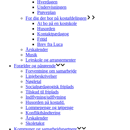
Hverdagen
Undervisningen
Prøveplan
For dig der bor på kostafdelingen
At bo på en kostskole
Husorden
Kontaktpædagog
Fritid
Brev fra Luca
Årskalender
Musik
Lejrskole og arrangementer
Forældre og pårørende
Forventning om samarbejde
Linjebeskrivelser
Nøgletal
Socialpædagogisk friplads
Tilskud til friplads
Indflytning/udflytning
Husorden på kostafd.
Lommepenge og tøjpenge
Konflikthåndtering
Årskalender
Skoletakst
Kommuner og samarbejdspartnere