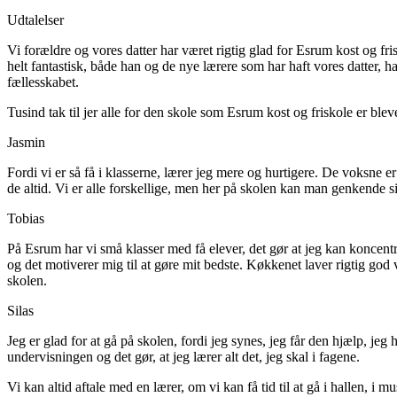
Udtalelser
Vi forældre og vores datter har været rigtig glad for Esrum kost og fri
helt fantastisk, både han og de nye lærere som har haft vores datter, ha
fællesskabet.
Tusind tak til jer alle for den skole som Esrum kost og friskole er blevet
Jasmin
Fordi vi er så få i klasserne, lærer jeg mere og hurtigere. De voksne e
de altid. Vi er alle forskellige, men her på skolen kan man genkende s
Tobias
På Esrum har vi små klasser med få elever, det gør at jeg kan koncentre
og det motiverer mig til at gøre mit bedste. Køkkenet laver rigtig god v
skolen.
Silas
Jeg er glad for at gå på skolen, fordi jeg synes, jeg får den hjælp, je
undervisningen og det gør, at jeg lærer alt det, jeg skal i fagene.
Vi kan altid aftale med en lærer, om vi kan få tid til at gå i hallen,