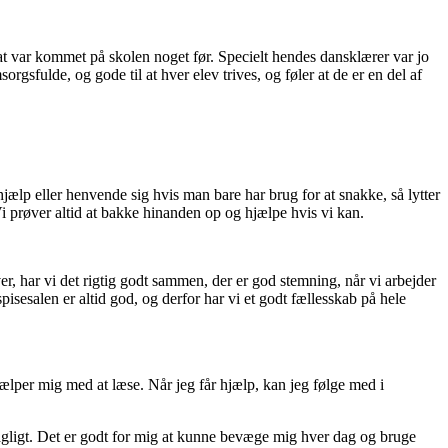
e at var kommet på skolen noget før. Specielt hendes dansklærer var jo
rgsfulde, og gode til at hver elev trives, og føler at de er en del af
hjælp eller henvende sig hvis man bare har brug for at snakke, så lytter
Vi prøver altid at bakke hinanden op og hjælpe hvis vi kan.
er, har vi det rigtig godt sammen, der er god stemning, når vi arbejder
pisesalen er altid god, og derfor har vi et godt fællesskab på hele
hjælper mig med at læse. Når jeg får hjælp, kan jeg følge med i
 fagligt. Det er godt for mig at kunne bevæge mig hver dag og bruge