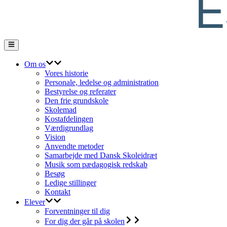
Om os
Vores historie
Personale, ledelse og administration
Bestyrelse og referater
Den frie grundskole
Skolemad
Kostafdelingen
Værdigrundlag
Vision
Anvendte metoder
Samarbejde med Dansk Skoleidræt
Musik som pædagogisk redskab
Besøg
Ledige stillinger
Kontakt
Elever
Forventninger til dig
For dig der går på skolen