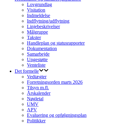
Lovgrundlag
Visitation
Indmeldelse
Indflytning/udflytning
Linjebeskrivelser
Målgruppe
Takster
Handleplan og statusrapporter
Dokumentation
Samarbejde
Ungestøtte
Venteliste
Det formelle
Vedtægter
Forretningsorden marts 2026
Tilsyn m.fl.
Årskalender
Nøgletal
UMV
APV
Evaluering og opfølgningsplan
Politikker