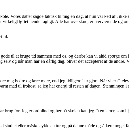
skole. Vores datter sagde faktisk til mig en dag, at hun var ked af , ikk
r virkeligt løftet hende fagligt. Alle har overskud, er nærværende og omso
 til.
r gode til at bruge tid sammen med os, og derfor kan vi altid spørge om 
ig selv og når man har en dårlig dag, bliver det accepteret af de andre. 
re mig bedre og lære mere, end jeg tidligere har gjort. Når vi er få elev
arm mad til frokost, så jeg har energi til resten af dagen. Stemningen i s
g har brug for. Jeg er ordblind og her på skolen kan jeg få en lærer, som 
 i musikstudiet eller måske cykle en tur og på denne måde også lære noget