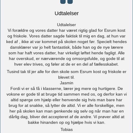
Udtalelser
Udtalelser
Vi forældre og vores datter har været rigtig glad for Esrum kost
og friskole. Vores datter sagde faktisk til mig en dag, at hun var
ked af , ikke at var kommet på skolen noget før. Specielt hendes
dansklærer var jo helt fantastisk, både han og de nye lærere
som har haft vores datter, har virkeligt løftet hende fagligt. Alle
har overskud, er nærværende og omsorgsfulde, og gode til at
hver elev trives, og føler at de er en del af fællesskabet.
Tusind tak til jer alle for den skole som Esrum kost og friskole er
blevet til.
Jasmin
Fordi vi er så få i klasserne, lærer jeg mere og hurtigere. De
voksne er gode til at bruge tid sammen med os, og derfor kan vi
altid spørge om hjælp eller henvende sig hvis man bare har
brug for at snakke, så lytter de altid. Vi er alle forskellige, men
her på skolen kan man genkende sig selv og når man har en
dårlig dag, bliver det accepteret af de andre. Vi prøver altid at
bakke hinanden op og hjælpe hvis vi kan.
Tobias