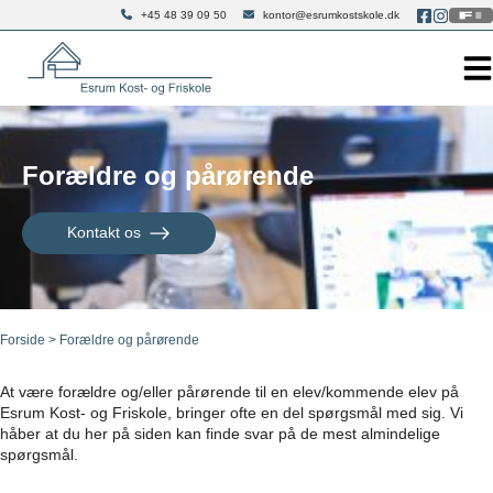
Hop
+45 48 39 09 50
kontor@esrumkostskole.dk
til
indholdet
Forældre og pårørende
Kontakt os
Forside
>
Forældre og pårørende
At være forældre og/eller pårørende til en elev/kommende elev på
Esrum Kost- og Friskole, bringer ofte en del spørgsmål med sig. Vi
håber at du her på siden kan finde svar på de mest almindelige
spørgsmål.