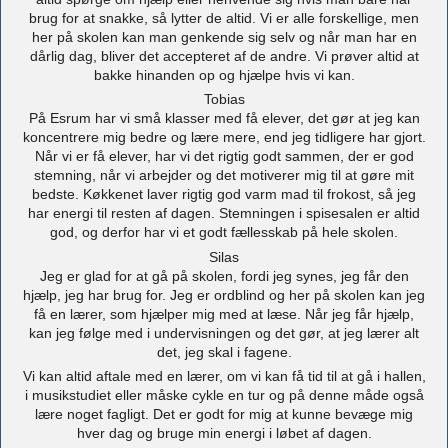
brug for at snakke, så lytter de altid. Vi er alle forskellige, men
her på skolen kan man genkende sig selv og når man har en
dårlig dag, bliver det accepteret af de andre. Vi prøver altid at
bakke hinanden op og hjælpe hvis vi kan.
Tobias
På Esrum har vi små klasser med få elever, det gør at jeg kan
koncentrere mig bedre og lære mere, end jeg tidligere har gjort.
Når vi er få elever, har vi det rigtig godt sammen, der er god
stemning, når vi arbejder og det motiverer mig til at gøre mit
bedste. Køkkenet laver rigtig god varm mad til frokost, så jeg
har energi til resten af dagen. Stemningen i spisesalen er altid
god, og derfor har vi et godt fællesskab på hele skolen.
Silas
Jeg er glad for at gå på skolen, fordi jeg synes, jeg får den
hjælp, jeg har brug for. Jeg er ordblind og her på skolen kan jeg
få en lærer, som hjælper mig med at læse. Når jeg får hjælp,
kan jeg følge med i undervisningen og det gør, at jeg lærer alt
det, jeg skal i fagene.
Vi kan altid aftale med en lærer, om vi kan få tid til at gå i hallen,
i musikstudiet eller måske cykle en tur og på denne måde også
lære noget fagligt. Det er godt for mig at kunne bevæge mig
hver dag og bruge min energi i løbet af dagen.