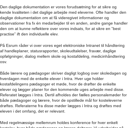
Den daglige dokumentation er vores forudsætning for at sikre og
kende kvaliteten i det daglige arbejde med eleverne. Ofte handler den
daglige dokumentation om at få videregivet informationer og
observationer fra fx én medarbejder til en anden, andre gange handler
den om at kunne reflektere over vores indsats, for at sikre en ”best
practise” ift den individuelle elev.
På Esrum råder vi over vores eget elektroniske Intranet til håndtering
af handleplaner, statusrapporter, skoleudtalelser, fravær, daglige
opfølgninger, dialog mellem skole og kostafdeling, medicinhåndtering
osv.
Både lærere og pædagoger skriver dagligt logbog over skoledagen og
hverdagen med de enkelte elever i Intra. Hver uge holder
kostafdelingens pædagoger et møde, hvor de drøfter de enkelte
elever og lægger planer for den kommende uges arbejde med disse.
Referatet lægges i Intra. Dertil afholdes der fælles personalemøder for
både pædagoger og lærere, hvor de opstillede mål for kosteleverne
drøftes. Referaterne fra disse møder lægges i Intra og drøftes med
eleven i det omfang, det er relevant.
Med regelmæssige mellemrum holdes konference for hver enkelt