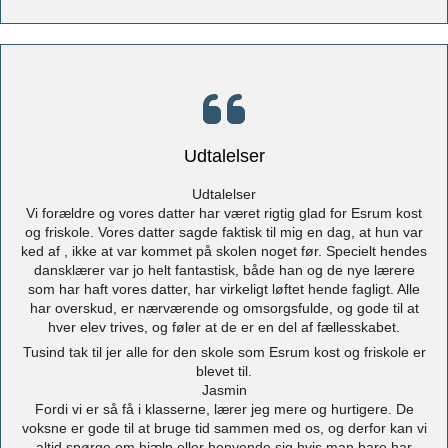
Udtalelser
Udtalelser
Vi forældre og vores datter har været rigtig glad for Esrum kost
og friskole. Vores datter sagde faktisk til mig en dag, at hun var
ked af , ikke at var kommet på skolen noget før. Specielt hendes
dansklærer var jo helt fantastisk, både han og de nye lærere
som har haft vores datter, har virkeligt løftet hende fagligt. Alle
har overskud, er nærværende og omsorgsfulde, og gode til at
hver elev trives, og føler at de er en del af fællesskabet.
Tusind tak til jer alle for den skole som Esrum kost og friskole er
blevet til.
Jasmin
Fordi vi er så få i klasserne, lærer jeg mere og hurtigere. De
voksne er gode til at bruge tid sammen med os, og derfor kan vi
altid spørge om hjælp eller henvende sig hvis man bare har