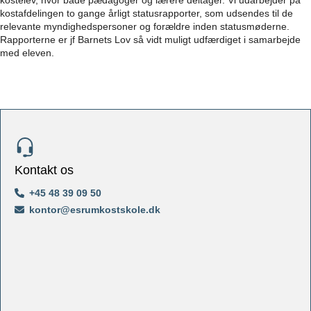
kostelev, hvor både pædagoger og lærere deltager. Vi udarbejder på
kostafdelingen to gange årligt statusrapporter, som udsendes til de
relevante myndighedspersoner og forældre inden statusmøderne.
Rapporterne er jf Barnets Lov så vidt muligt udfærdiget i samarbejde
med eleven.
Kontakt os
+45 48 39 09 50
kontor@esrumkostskole.dk