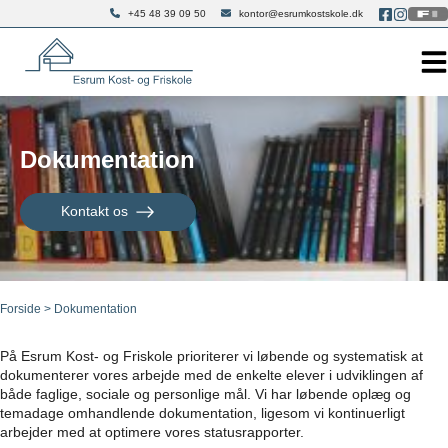
Hop
+45 48 39 09 50
kontor@esrumkostskole.dk
til
indholdet
Dokumentation
Kontakt os
Forside
>
Dokumentation
På Esrum Kost- og Friskole prioriterer vi løbende og systematisk at
dokumenterer vores arbejde med de enkelte elever i udviklingen af
både faglige, sociale og personlige mål. Vi har løbende oplæg og
temadage omhandlende dokumentation, ligesom vi kontinuerligt
arbejder med at optimere vores statusrapporter.