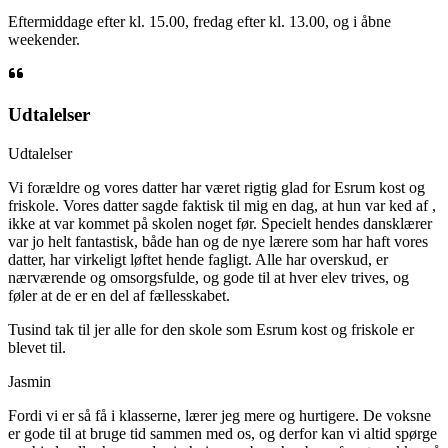
Eftermiddage efter kl. 15.00, fredag efter kl. 13.00, og i åbne
weekender.
Udtalelser
Udtalelser
Vi forældre og vores datter har været rigtig glad for Esrum kost og
friskole. Vores datter sagde faktisk til mig en dag, at hun var ked af ,
ikke at var kommet på skolen noget før. Specielt hendes dansklærer
var jo helt fantastisk, både han og de nye lærere som har haft vores
datter, har virkeligt løftet hende fagligt. Alle har overskud, er
nærværende og omsorgsfulde, og gode til at hver elev trives, og
føler at de er en del af fællesskabet.
Tusind tak til jer alle for den skole som Esrum kost og friskole er
blevet til.
Jasmin
Fordi vi er så få i klasserne, lærer jeg mere og hurtigere. De voksne
er gode til at bruge tid sammen med os, og derfor kan vi altid spørge