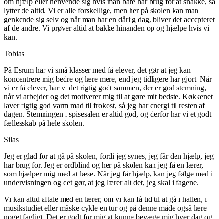
om hjælp eller henvende sig hvis man bare har brug for at snakke, så
lytter de altid. Vi er alle forskellige, men her på skolen kan man
genkende sig selv og når man har en dårlig dag, bliver det accepteret
af de andre. Vi prøver altid at bakke hinanden op og hjælpe hvis vi
kan.
Tobias
På Esrum har vi små klasser med få elever, det gør at jeg kan
koncentrere mig bedre og lære mere, end jeg tidligere har gjort. Når
vi er få elever, har vi det rigtig godt sammen, der er god stemning,
når vi arbejder og det motiverer mig til at gøre mit bedste. Køkkenet
laver rigtig god varm mad til frokost, så jeg har energi til resten af
dagen. Stemningen i spisesalen er altid god, og derfor har vi et godt
fællesskab på hele skolen.
Silas
Jeg er glad for at gå på skolen, fordi jeg synes, jeg får den hjælp, jeg
har brug for. Jeg er ordblind og her på skolen kan jeg få en lærer,
som hjælper mig med at læse. Når jeg får hjælp, kan jeg følge med i
undervisningen og det gør, at jeg lærer alt det, jeg skal i fagene.
Vi kan altid aftale med en lærer, om vi kan få tid til at gå i hallen, i
musikstudiet eller måske cykle en tur og på denne måde også lære
noget fagligt. Det er godt for mig at kunne bevæge mig hver dag og