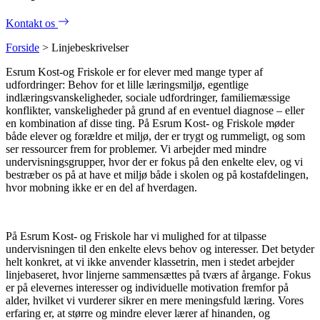
Kontakt os
Forside
>
Linjebeskrivelser
Esrum Kost-og Friskole er for elever med mange typer af
udfordringer: Behov for et lille læringsmiljø, egentlige
indlæringsvanskeligheder, sociale udfordringer, familiemæssige
konflikter, vanskeligheder på grund af en eventuel diagnose – eller
en kombination af disse ting. På Esrum Kost- og Friskole møder
både elever og forældre et miljø, der er trygt og rummeligt, og som
ser ressourcer frem for problemer. Vi arbejder med mindre
undervisningsgrupper, hvor der er fokus på den enkelte elev, og vi
bestræber os på at have et miljø både i skolen og på kostafdelingen,
hvor mobning ikke er en del af hverdagen.
På Esrum Kost- og Friskole har vi mulighed for at tilpasse
undervisningen til den enkelte elevs behov og interesser. Det betyder
helt konkret, at vi ikke anvender klassetrin, men i stedet arbejder
linjebaseret, hvor linjerne sammensættes på tværs af årgange. Fokus
er på elevernes interesser og individuelle motivation fremfor på
alder, hvilket vi vurderer sikrer en mere meningsfuld læring. Vores
erfaring er, at større og mindre elever lærer af hinanden, og