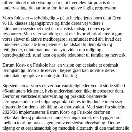
differentieret undervisning sikrer, at hver elev får præcis den
undervisning, de har brug for, for at opleve faglig progression.
Vores fokus er – selvfølgelig – på at hjælpe jeres børn til at få en
9.-10. klasses afgangsprøve og finde deres vej videre i
uddannelsessystemet med en realistisk indsigt i deres egne
ressourcer. Men vi er samtidig en skole, hvor vi prioriterer at gøre
vores elever til aktive medborgere i samfundet med alt, hvad det
indebærer: Sociale kompetencer, kendskab til demokrati og
rettigheder, et internationalt udsyn, viden om miljø og
bæredygtighed, sund kost og gode relationer til familie og netværk.
Esrum Kost- og Friskole har en vision om at skabe et optimalt
læringsmiljø, hvor alle elever i højere grad kan udvikle deres
potentiale og opleve meningsfuld læring.
Størstedelen af vores elever har vanskeligheder ved at sidde stille i
45-minutters lektioner, hvis undervisningen ikke interesserer dem.
Derfor er værkstedsundervisning og praktisk orienterede
læringsmetoder med udgangspunkt i deres individuelle interesser
afgørende for deres udvikling og motivation. Med start fra skoleåret
2025/26 implementerer Esrum Kost- og Friskole derfor en
nytænkende og praksisnær undervisningsmodel, der bygger bro
mellem teori og praksis gennem værkstedsundervisning. Denne
tilgang er et organisatorisk og metodisk alternativ til den traditionelle