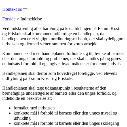
Kontakt os
Forside
>
Indmeldelse
Ved indskrivning af et barn/ung på kostafdelingen på Esrum Kost-
og Friskole
skal
kommunen udfærdige en handleplan, da
handleplanen er et vigtigt koordineringsredskab, der skal tydeliggøre
indsatsen og dermed sætter rammen for vores arbejde.
Kommunen skal med handleplanen forholde sig til, hvilke af barnets
eller den unges forhold og problemer, der skal handles på og gøres
en indsats i forhold til og angive, hvad målene er for denne indsats.
Handleplanen skal derfor som hovedregel foreligge, ved elevens
indflytning på Esrum Kost- og Friskole.
Handleplanen skal tage udgangspunkt i resultaterne af den
børnefaglige undersøgelse af barnets eller den unges forhold, og
indeholde en beskrivelse af;
formålet med indsatsen
konkrete mål i forhold til barnets eller den unges trivsel og
udvikling
konkrete mål i forhold til barnets eller den unges skolegang