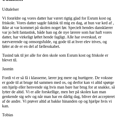
Udtalelser
Vi forældre og vores datter har været rigtig glad for Esrum kost og
friskole. Vores datter sagde faktisk til mig en dag, at hun var ked af ,
ikke at var kommet på skolen noget før. Specielt hendes dansklærer
var jo helt fantastisk, både han og de nye lærere som har haft vores
datter, har virkeligt løftet hende fagligt. Alle har overskud, er
nærværende og omsorgsfulde, og gode til at hver elev trives, og
føler at de er en del af fællesskabet.
Tusind tak til jer alle for den skole som Esrum kost og friskole er
blevet til.
Jasmin
Fordi vi er så få i klasserne, lærer jeg mere og hurtigere. De voksne
er gode til at bruge tid sammen med os, og derfor kan vi altid spørge
om hjælp eller henvende sig hvis man bare har brug for at snakke, så
lytter de altid. Vi er alle forskellige, men her på skolen kan man
genkende sig selv og når man har en dårlig dag, bliver det accepteret
af de andre. Vi prøver altid at bakke hinanden op og hjælpe hvis vi
kan.
Tobias