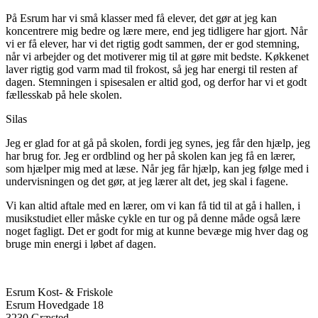
På Esrum har vi små klasser med få elever, det gør at jeg kan
koncentrere mig bedre og lære mere, end jeg tidligere har gjort. Når
vi er få elever, har vi det rigtig godt sammen, der er god stemning,
når vi arbejder og det motiverer mig til at gøre mit bedste. Køkkenet
laver rigtig god varm mad til frokost, så jeg har energi til resten af
dagen. Stemningen i spisesalen er altid god, og derfor har vi et godt
fællesskab på hele skolen.
Silas
Jeg er glad for at gå på skolen, fordi jeg synes, jeg får den hjælp, jeg
har brug for. Jeg er ordblind og her på skolen kan jeg få en lærer,
som hjælper mig med at læse. Når jeg får hjælp, kan jeg følge med i
undervisningen og det gør, at jeg lærer alt det, jeg skal i fagene.
Vi kan altid aftale med en lærer, om vi kan få tid til at gå i hallen, i
musikstudiet eller måske cykle en tur og på denne måde også lære
noget fagligt. Det er godt for mig at kunne bevæge mig hver dag og
bruge min energi i løbet af dagen.
Esrum Kost- & Friskole
Esrum Hovedgade 18
3230 Græsted