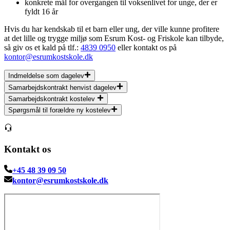
konkrete mål for overgangen til voksenlivet for unge, der er
fyldt 16 år
Hvis du har kendskab til et barn eller ung, der ville kunne profitere
at det lille og trygge miljø som Esrum Kost- og Friskole kan tilbyde,
så giv os et kald på tlf.:
4839 0950
eller kontakt os på
kontor@esrumkostskole.dk
Indmeldelse som dagelev
Samarbejdskontrakt henvist dagelev
Samarbejdskontrakt kostelev
Spørgsmål til forældre ny kostelev
Kontakt os
+45 48 39 09 50
kontor@esrumkostskole.dk