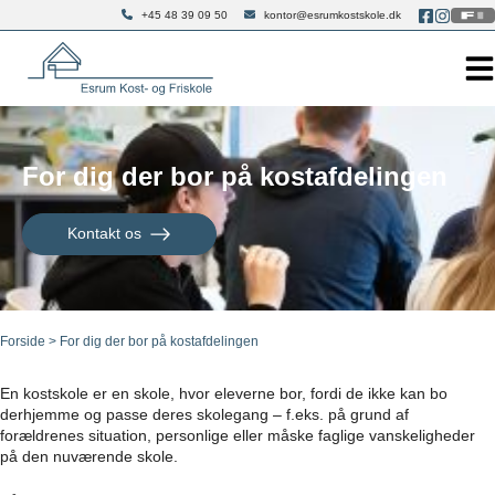
Hop
+45 48 39 09 50
kontor@esrumkostskole.dk
til
indholdet
For dig der bor på kostafdelingen
Kontakt os
Forside
>
For dig der bor på kostafdelingen
En kostskole er en skole, hvor eleverne bor, fordi de ikke kan bo
derhjemme og passe deres skolegang – f.eks. på grund af
forældrenes situation, personlige eller måske faglige vanskeligheder
på den nuværende skole.