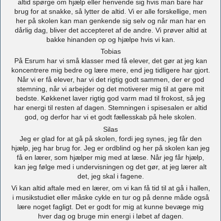
altid spørge om hjælp eller henvende sig hvis man bare har
brug for at snakke, så lytter de altid. Vi er alle forskellige, men
her på skolen kan man genkende sig selv og når man har en
dårlig dag, bliver det accepteret af de andre. Vi prøver altid at
bakke hinanden op og hjælpe hvis vi kan.
Tobias
På Esrum har vi små klasser med få elever, det gør at jeg kan
koncentrere mig bedre og lære mere, end jeg tidligere har gjort.
Når vi er få elever, har vi det rigtig godt sammen, der er god
stemning, når vi arbejder og det motiverer mig til at gøre mit
bedste. Køkkenet laver rigtig god varm mad til frokost, så jeg
har energi til resten af dagen. Stemningen i spisesalen er altid
god, og derfor har vi et godt fællesskab på hele skolen.
Silas
Jeg er glad for at gå på skolen, fordi jeg synes, jeg får den
hjælp, jeg har brug for. Jeg er ordblind og her på skolen kan jeg
få en lærer, som hjælper mig med at læse. Når jeg får hjælp,
kan jeg følge med i undervisningen og det gør, at jeg lærer alt
det, jeg skal i fagene.
Vi kan altid aftale med en lærer, om vi kan få tid til at gå i hallen,
i musikstudiet eller måske cykle en tur og på denne måde også
lære noget fagligt. Det er godt for mig at kunne bevæge mig
hver dag og bruge min energi i løbet af dagen.