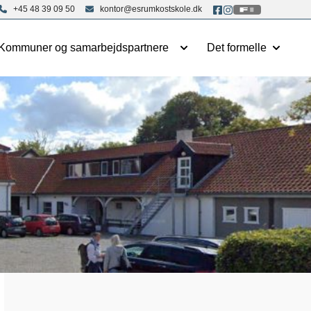
+45 48 39 09 50
kontor@esrumkostskole.dk
Kommuner og samarbejdspartnere
Det formelle