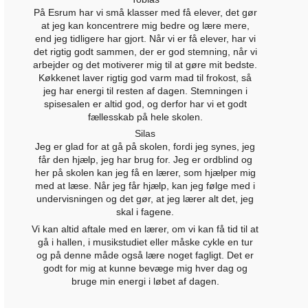
På Esrum har vi små klasser med få elever, det gør
at jeg kan koncentrere mig bedre og lære mere,
end jeg tidligere har gjort. Når vi er få elever, har vi
det rigtig godt sammen, der er god stemning, når vi
arbejder og det motiverer mig til at gøre mit bedste.
Køkkenet laver rigtig god varm mad til frokost, så
jeg har energi til resten af dagen. Stemningen i
spisesalen er altid god, og derfor har vi et godt
fællesskab på hele skolen.
Silas
Jeg er glad for at gå på skolen, fordi jeg synes, jeg
får den hjælp, jeg har brug for. Jeg er ordblind og
her på skolen kan jeg få en lærer, som hjælper mig
med at læse. Når jeg får hjælp, kan jeg følge med i
undervisningen og det gør, at jeg lærer alt det, jeg
skal i fagene.
Vi kan altid aftale med en lærer, om vi kan få tid til at
gå i hallen, i musikstudiet eller måske cykle en tur
og på denne måde også lære noget fagligt. Det er
godt for mig at kunne bevæge mig hver dag og
bruge min energi i løbet af dagen.