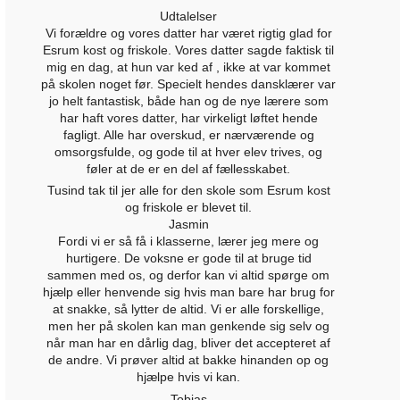
Udtalelser
Vi forældre og vores datter har været rigtig glad for
Esrum kost og friskole. Vores datter sagde faktisk til
mig en dag, at hun var ked af , ikke at var kommet
på skolen noget før. Specielt hendes dansklærer var
jo helt fantastisk, både han og de nye lærere som
har haft vores datter, har virkeligt løftet hende
fagligt. Alle har overskud, er nærværende og
omsorgsfulde, og gode til at hver elev trives, og
føler at de er en del af fællesskabet.
Tusind tak til jer alle for den skole som Esrum kost
og friskole er blevet til.
Jasmin
Fordi vi er så få i klasserne, lærer jeg mere og
hurtigere. De voksne er gode til at bruge tid
sammen med os, og derfor kan vi altid spørge om
hjælp eller henvende sig hvis man bare har brug for
at snakke, så lytter de altid. Vi er alle forskellige,
men her på skolen kan man genkende sig selv og
når man har en dårlig dag, bliver det accepteret af
de andre. Vi prøver altid at bakke hinanden op og
hjælpe hvis vi kan.
Tobias